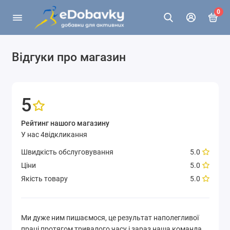
0
Відгуки про магазин
5
Рейтинг нашого магазину
У нас 4відкликання
Швидкість обслуговування
5.0
Ціни
5.0
Якість товару
5.0
Ми дуже ним пишаємося, це результат наполегливої ​​
праці протягом тривалого часу і зараз наша команда