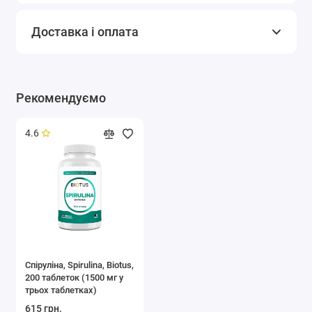
властивості
підтримає баланс імунної реакції,
Доставка і оплата
збільшує стійкість організму до
різних захворювань.
Зменшує рівень поганого
Підтримка
холестерину та сприяє поліпшенню
Рекомендуємо
серцево-
роботи серця та судин, захищає
судинної
судини від окислювального стресу
4.6
системи
та запалення, сприяє покращенню
кровообігу.
Відіграють ключову роль у
метаболізмі енергії, сприяє
Поліпшення
підтримці перетворення їжі в
рівня енергії
енергію, збільшує витривалість та
знижує втому за рахунок багатого
Спіруліна, Spirulina, Biotus,
200 таблеток (1500 мг у
поживного складу.
трьох таблетках)
615 грн.
Покращує стан шкіри, роблячи її