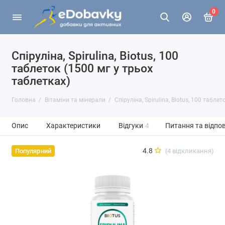
0
Спіруліна, Spirulina, Biotus, 100
таблеток (1500 мг у трьох
таблетках)
Головна
Вітаміни та мінерали
Спіруліна, Spirulina, Biotus, 100 табле
Опис
Характеристики
Відгуки
4
Питання та відпов
4.8
(4 відкликання)
Популярний