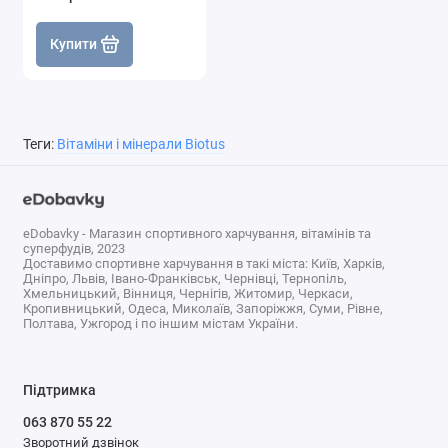
Підтримка
більш здоровою, зволоженою та
здоров'я шкіри
Купити
еластичною.
Знижує запальні процеси в
Протизапальні
організмі, сприяючи підтримці
властивості
здоров'я суглобів та тканин.
Теги:
Вітаміни і мінерали Biotus
Зміцнює здоров'я кишечника,
Підтримка
стимулює перетравлення їжі
eDobavky - Магазин спортивного харчування, вітамінів та
травлення
завдяки вмісту клітковини та
суперфудів, 2023
ферментів.
Доставимо спортивне харчування в такі міста: Київ, Харків,
Дніпро, Львів, Івано-Франківськ, Чернівці, Тернопіль,
Хмельницький, Вінниця, Чернігів, Житомир, Черкаси,
Продукт безпечний, не містить
Кропивницький, Одеса, Миколаїв, Запоріжжя, Суми, Рівне,
Безпека
Полтава, Ужгород і по іншим містам України.
синтетичних ароматизаторів та
використання
барвників
Підтримка
063 870 55 22
Зворотний дзвінок
Характеристики