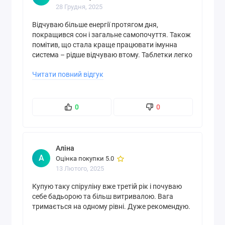
28 Грудня, 2025
Натуральний склад
: Спіруліна - це синьо-зелена
Відчуваю більше енергії протягом дня,
мікроводорість і природне джерело безлічі
покращився сон і загальне самопочуття. Також
поживних речовин, які мають унікальні
помітив, що стала краще працювати імунна
властивості для підтримки загального
система – рідше відчуваю втому. Таблетки легко
здоров'я.
ковтати, не залишають неприємного присмаку.
Читати повний відгук
Раджу всім, хто хоче підтримати свій організм
Підтримка імунної системи
:
Спіруліна зміцнює
натуральним способом.
імунітет завдяки високому вмісту
антиоксидантів, вітамінів та мінералів,
0
0
сприяючи захисту організму від інфекцій
захворювань.
Детоксикація організму
:
Сприяє очищенню
Аліна
організму від токсинів та важких металів
А
Оцінка покупки 5.0
завдяки наявності хлорофілу та інших
13 Лютого, 2025
фітонутрієнтів, вона підтримає здоров'я печінки
Купую таку спіруліну вже третій рік і почуваю
та нирок.
себе бадьорою та більш витривалою. Вага
Антиоксидантна дія
:
Бореться з вільними
тримається на одному рівні. Дуже рекомендую.
радикалами, захищаючи клітини від