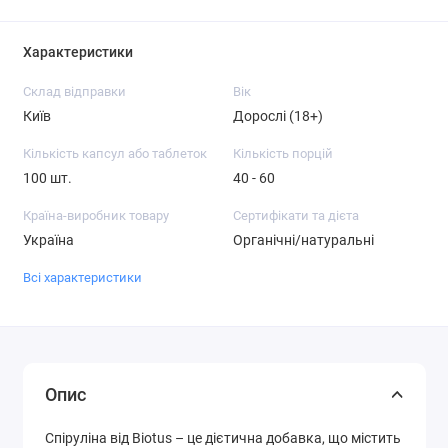
Характеристики
Склад відправки
Вік
Київ
Дорослі (18+)
Кількість капсул або таблеток
Кількість порцій
100 шт.
40 - 60
Країна-виробник товару
Сертифікати та дієта
Україна
Органічні/натуральні
Всі характеристики
Опис
Спіруліна від Biotus – це дієтична добавка, що містить