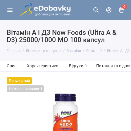
0
Вітамін А і Д3 Now Foods (Ultra A &
D3) 25000/1000 МО 100 капсул
Головна
Вітаміни та мінерали
Вітаміни
Вітамін D
Вітамін А і Д3
Опис
Характеристики
Відгуки
0
Питання та відпов
Популярний
Немає в наявності