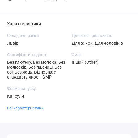
Характеристики
Склад відправки
Для кого призначено
Львів
Для жінок, Для чоловіків
Сертифікати та дієта
Смак
Без глютену, Без молока, Без
Інший (Other)
молюсків, Без пшениці, Без
сої, Без яєць, Відповідає
стандарту якості GMP
Форма випуску
Капсули
Всі характеристики