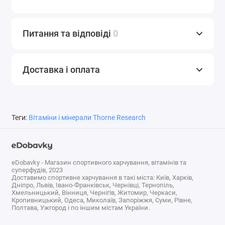
капсула B-Complex # 6 від Thorne містить 200 мг
гідрохлориду піридоксину, 10 мг пиридоксаль-5-
фосфату, а також біоактивні форми інших вітамінів
Питання та відповіді
0
групи B, забезпечуючи вас комплексом вітамінів В з
оптимальною біодоступністю.
Доставка і оплата
Рекомендації по Застосуванню
Приймати по 1 капсулі від одного до трьох разів на
день або за призначенням лікаря.
Теги:
Вітаміни і мінерали Thorne Research
інші Інгредієнти
Гіпромелоза (отримана з целюлози), капсула,
eDobavky - Магазин спортивного харчування, вітамінів та
суперфудів, 2023
целюлоза, діоксид кремнію, лаурат кальцію.
Доставимо спортивне харчування в такі міста: Київ, Харків,
Дніпро, Львів, Івано-Франківськ, Чернівці, Тернопіль,
Хмельницький, Вінниця, Чернігів, Житомир, Черкаси,
попередження
Кропивницький, Одеса, Миколаїв, Запоріжжя, Суми, Рівне,
Полтава, Ужгород і по іншим містам України.
Контроль першого розтину: використовувати тільки в