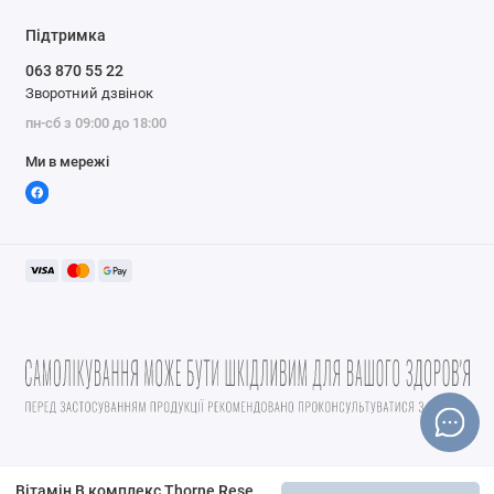
тому випадку, якщо печатка не порушена. Зберігати
Підтримка
щільно закритим в прохолодному, сухому місці.
063 870 55 22
Зворотний дзвінок
Перш ніж використовувати даний продукт під час
пн-сб з 09:00 до 18:00
вагітності, проконсультуйтеся зі своїм лікуючим
лікарем.
Ми в мережі
склад
Розмір порції:
одна капсула
Одна
% Від
капсула
добової
містить:
потреби
Тіамін (як Thiamin HCl)
40 мг
3333%
Рибофлавін (25 мг у вигляді
30 мг
2308%
рибофлавіну і 5 мг у вигляді
рибофлавіну 5'-фосфат натрію)
Вітамін B комплекс Thorne Research (B-Complex #6) 60 капсул
Ніацин (як ніацинамід)
80 мг
500%