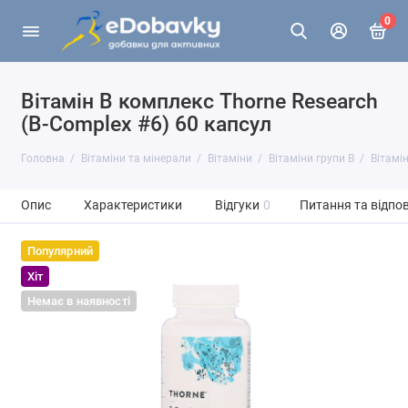
0
Вітамін B комплекс Thorne Research
(B-Complex #6) 60 капсул
Головна
Вітаміни та мінерали
Вітаміни
Вітаміни групи В
Вітамін
Опис
Характеристики
Відгуки
0
Питання та відпов
Популярний
Хіт
Немає в наявності