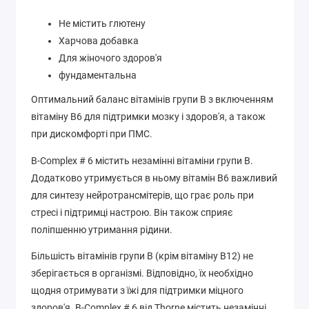
Не містить глютену
Харчова добавка
Для жіночого здоров'я
фундаментальна
Оптимальний баланс вітамінів групи B з включенням
вітаміну B6 для підтримки мозку і здоров'я, а також
при дискомфорті при ПМС.
B-Complex # 6 містить незамінні вітаміни групи B.
Додатково утримується в ньому вітамін B6 важливий
для синтезу нейротрансмітерів, що грає роль при
стресі і підтримці настрою. Він також сприяє
поліпшенню утримання рідини.
Більшість вітамінів групи B (крім вітаміну B12) не
зберігається в організмі. Відповідно, їх необхідно
щодня отримувати з їжі для підтримки міцного
здоров'я. B-Complex # 6 від Thorne містить незамінні