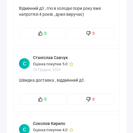
Відмінний д3 , п'ю в холодні пори року вже
напротязі 4 років , дуже виручає)
0
0
Станіслав Савчук
С
Оцінка покупки 5.0
23 Грудня, 2023
Швидка доставка , віддмінний д3 .
0
0
Соколов Кирило
С
Оцінка покупки 4.0