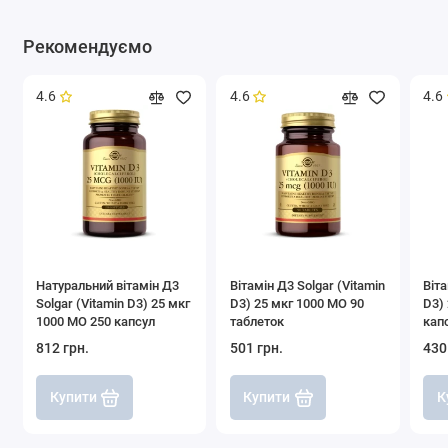
Рекомендуємо
4.6
4.6
4.6
Натуральний вітамін Д3
Вітамін Д3 Solgar (Vitamin
Віта
Solgar (Vitamin D3) 25 мкг
D3) 25 мкг 1000 МО 90
D3)
1000 МО 250 капсул
таблеток
кап
812 грн.
501 грн.
430
Купити
Купити
К