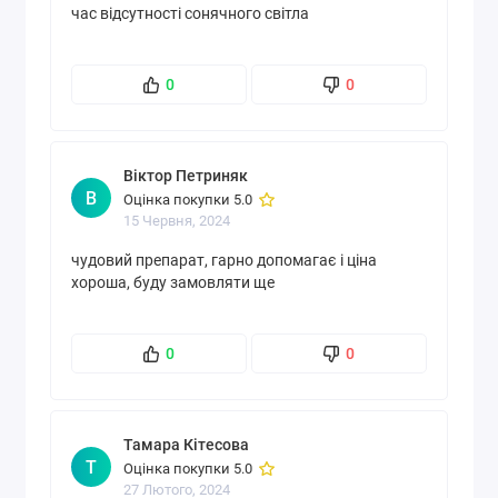
1000 МЕ
час відсутності сонячного світла
компонентів
0
0
Віктор Петриняк
В
Оцінка покупки 5.0
15 Червня, 2024
чудовий препарат, гарно допомагає і ціна
хороша, буду замовляти ще
0
0
Тамара Кітесова
Т
Оцінка покупки 5.0
27 Лютого, 2024