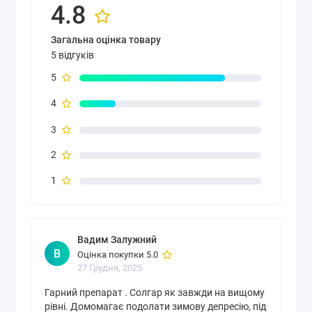
4.8
Загальна оцінка товару
Характеристики
5 відгуків
5
Форма
Таблетки
4
випуску
За
Кістки і остеопороз, Підтримка імунної
3
симптомами
системи, Стрес
2
Без глютену, Без дріжджів, Без
1
консервантів, Без натрію, Без пшениці,
Сертифікати
Без сої, Без цукру, Без штучних
та дієта
ароматизаторів, Без штучних
барвників, Безмолочний, Кошерний
Вадим Залужний
продукт
В
Оцінка покупки 5.0
27 Грудня, 2025
Для кого
Для жінок, Для чоловіків
призначено
Гарний препарат . Солгар як завжди на вищому
рівні. Домомагає подолати зимову депресію, під
Активних