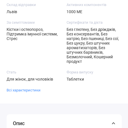
Склад відправки
Активних компонентів
Львів
1000 МЕ
За симптомами
Сертифікати та дієта
Кістки і остеопороз,
Без глютену, Без дріжджів,
Підтримка імунної системи,
Без консервантів, Без
Стрес
натрію, Без пшениці, Без сої,
Без цукру, Без штучних
ароматизаторів, Без
штучних барвників,
Безмолочний, Кошерний
продукт
Стать
Форма випуску
Для жінок, для чоловіків
Таблетки
Всі характеристики
Опис