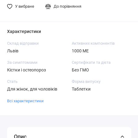
У вибране
До порівняння
Характеристики
Склад відправки
Активних компонентів
Львів
1000 МЕ
За симптомами
Сертифікати та дієта
Кістки і остеопороз
Без ГМО
Стать
Форма випуску
Для жінок, для чоловіків
Таблетки
Всі характеристики
Опис