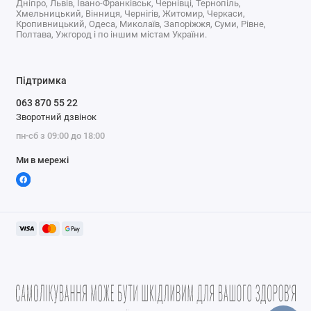
Дніпро, Львів, Івано-Франківськ, Чернівці, Тернопіль,
Вітамін D3 (як
1000 МО
250%
Хмельницький, Вінниця, Чернігів, Житомир, Черкаси,
холекальциферол)
Кропивницький, Одеса, Миколаїв, Запоріжжя, Суми, Рівне,
Полтава, Ужгород і по іншим містам України.
Характеристики
Підтримка
063 870 55 22
Форма випуску
Таблетки
Зворотний дзвінок
За симптомами
Кістки і остеопороз
пн-сб з 09:00 до 18:00
Сертифікати та дієта
Без ГМО
Ми в мережі
Для кого призначено
Для жінок, Для чоловіків
Активних компонентів
1000 МЕ