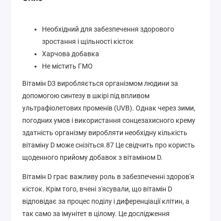
Необхідний для забезпечення здорового
зростання і щільності кісток
Харчова добавка
Не містить ГМО
Вітамін D3 виробляється організмом людини за
допомогою синтезу в шкірі під впливом
ультрафіолетових променів (UVB). Однак через зими,
погодних умов і використання сонцезахисного крему
здатність організму виробляти необхідну кількість
вітаміну D може снізіться.87 Це свідчить про користь
щоденного прийому добавок з вітаміном D.
Вітамін D грає важливу роль в забезпеченні здоров'я
кісток. Крім того, вчені з'ясували, що вітамін D
відповідає за процес поділу і диференціації клітин, а
так само за імунітет в цілому. Це дослідження