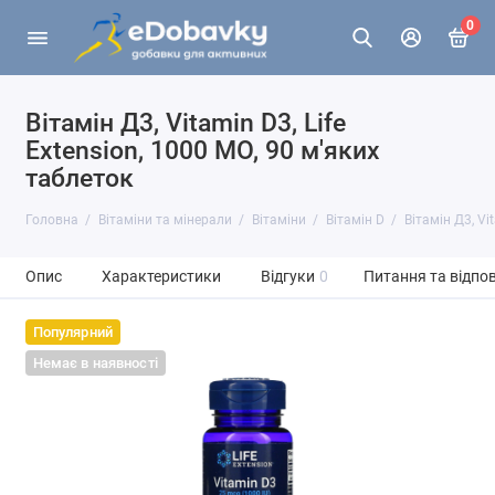
0
Вітамін Д3, Vitamin D3, Life
Extension, 1000 МО, 90 м'яких
таблеток
Головна
Вітаміни та мінерали
Вітаміни
Вітамін D
Вітамін Д3, Vi
Опис
Характеристики
Відгуки
0
Питання та відпов
Популярний
Немає в наявності