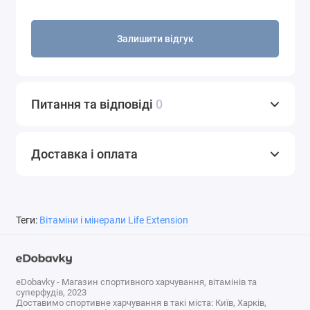
Додатковий прийом вітаміну D не рекомендується
людям з високим рівнем кальцію в крові.
Залишити відгук
Зберігати в недоступному для дітей місці.
Чи не перевищувати рекомендовану дозу.
Не вживати в разі пошкодження зовнішньої
Питання та відповіді
0
мембрани.
При вживанні харчових добавок
проконсультуйтеся з лікарем, якщо ви
Доставка і оплата
проходите лікування, вагітні або годуєте
грудьми.
склад
Теги:
Вітаміни і мінерали Life Extension
Розмір порції:
1 Softgel
Кількість
% Від
на
добової
eDobavky - Магазин спортивного харчування, вітамінів та
порцію
потреби
суперфудів, 2023
Доставимо спортивне харчування в такі міста: Київ, Харків,