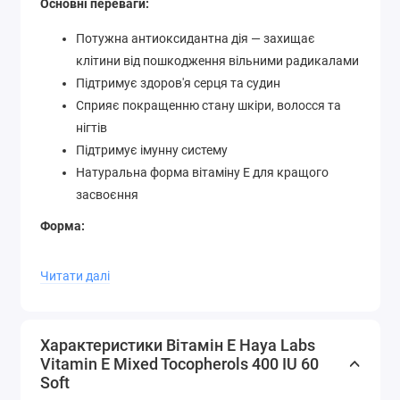
Основні переваги:
Потужна антиоксидантна дія — захищає
клітини від пошкодження вільними радикалами
Підтримує здоров'я серця та судин
Сприяє покращенню стану шкіри, волосся та
нігтів
Підтримує імунну систему
Натуральна форма вітаміну E для кращого
засвоєння
Форма:
М'які желатинові капсули (Softgels) для зручного
Читати далі
прийому і кращого засвоєння
Спосіб застосування:
Характеристики Вітамін Е Haya Labs
Приймайте 1 капсулу на день під час їжі або за
Vitamin E Mixed Tocopherols 400 IU 60
рекомендацією фахівця.
Soft