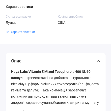
Характеристики
Склад відправки
Країна виробник
Луцьк
США
Всі характеристики
Опис
Haya Labs Vitamin E Mixed Tocopherols 400 IU, 60
капсул
— це високоякісна добавка натурального
вітаміну E у формі змішаних токоферолів (альфа, бета,
гамма та дельта). Така комбінація забезпечує
потужний антиоксидантний захист, підтримує
здоров’я серцево-судинної системи, шкіри та імунітету.