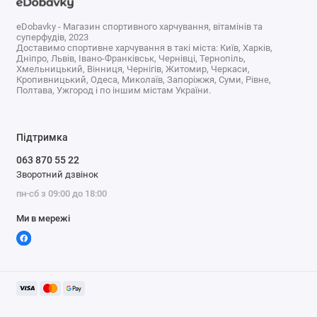
eDobavky - Магазин спортивного харчування, вітамінів та
суперфудів, 2023
Характеристики
Доставимо спортивне харчування в такі міста: Київ, Харків,
Дніпро, Львів, Івано-Франківськ, Чернівці, Тернопіль,
Хмельницький, Вінниця, Чернігів, Житомир, Черкаси,
Кропивницький, Одеса, Миколаїв, Запоріжжя, Суми, Рівне,
Форма
Полтава, Ужгород і по іншим містам України.
Рідина
випуску
За
Енергія, втома
Підтримка
симптомами
Без глютену, Без молока, Без молюсків,
063 870 55 22
Зворотний дзвінок
Без пшениці, Без риби, Без сої, Без яєць,
Сертифікати
пн-сб з 09:00 до 18:00
Вегетаріанський, Відповідає стандарту
та дієта
якості GMP, Кошерний продукт,
Ми в мережі
Підходить для веганів
Для кого
Для жінок, Для чоловіків
призначено