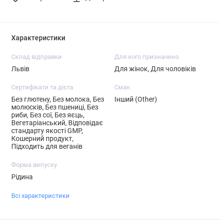
Характеристики
Склад відправки
Для кого призначено
Львів
Для жінок, Для чоловіків
Сертифікати та дієта
Смак
Без глютену, Без молока, Без
Інший (Other)
молюсків, Без пшениці, Без
риби, Без сої, Без яєць,
Вегетаріанський, Відповідає
стандарту якості GMP,
Кошерний продукт,
Підходить для веганів
Форма випуску
Рідина
Всі характеристики