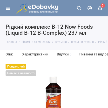
0
Рідкий комплекс B-12 Now Foods
(Liquid B-12 B-Complex) 237 мл
Головна
Вітаміни та мінерали
Вітаміни
Вітаміни групи В
Рідкий
Опис
Характеристики
Відгуки
0
Питання та відпов
Популярний
Немає в наявності