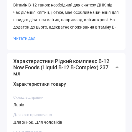
Вітамін B-12 також необхідний для синтезу ДНК під
час ділення клітин, і, отже, має особливе значення для
швидко діляться клітин, наприклад, клітин крові. На
додаток до цього, адекватне споживання вітаміну B-
12, поряд з фолієвою кислотою і вітаміном B-6, має
Читати далі
критичне значення для перетворення гомоцистеїну в
метіонін, підтримуючи здоров'я серцево-судинної
системи. Вітамін B-12 зберігається в печінці, а
Характеристики Рідкий комплекс B-12
отримувати його можна тільки з продуктів
Now Foods (Liquid B-12 B-Complex) 237
тваринного походження (м'яса і молока). Отже,
мл
прийом харчових добавок з вітаміном B-12 може
Характеристики товару
мати особливе значення для строгих вегетаріанців.
Склад відправки
Рекомендації по Застосуванню
Львів
Вранці візьміть 1/4 чайної ложки в рот, потримайте в
Для кого призначено
Для жінок, Для чоловіків
роті 30 секунд, а потім проковтнути.